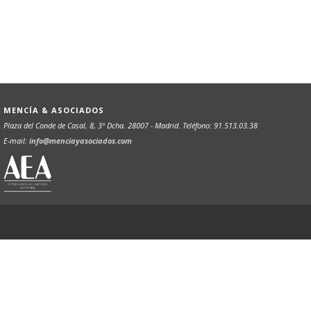
MENCÍA & ASOCIADOS
Plaza del Conde de Casal, 8, 3º Dcha. 28007 - Madrid. Teléfono: 91.513.03.38
E-mail:
info@menciayasociados.com