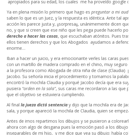
apropiados para su edad, los cuales me ha proveído google de m
Ya en plena misión lo primero que hago es
preguntar a mi audienc
saben lo que es un Juez, y la respuesta es idéntica. Ante tal aprie
acción les parece justa y, ¡¡sorpresa¡¡, unánimemente dicen que NO
no, y que si creen que ese niño que les pega puede hacerlo porq
derecho a hacer las cosas
, que escuchaban atónitos. Pues tras in
ellos tienen derechos y que los Abogados ayudamos a defenderl
enorme…
Iban a hacer un juicio, y era emocionante verles las caras pues n
con un martillo de madera comprado en el chino, muy seguro yo de
a la profesora como Abogada de otra niña de clase (Claudia) para 
Jacobo. Su señoría inicia el procedimiento y tomamos la palabr
encontró la mochila Claudia y porqué Jacobo decía que era suya. 
pusiera
“orden en la sala”
, sus caras me recordaron a las que pon
que el objetivo se estuviera cumpliendo.
Al final
la jueza dictó sentencia
y dijo que la mochila era de Jaco
sala, y porque apareció la mochila de Claudia, quien se empezaba 
Antes de irnos repartimos los dibujos y se pusieron a colorearlos
ahora con algo de desgana pues la emoción pasó a los dibujos que
inseparables de mi hijo, y me dice que vea su dibujo: había colo