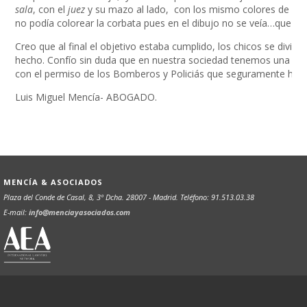
sala
, con el
juez
y su mazo al lado, con los mismo colores de la 
no podía colorear la corbata pues en el dibujo no se veía…que y
Creo que al final el objetivo estaba cumplido, los chicos se divirt
hecho. Confío sin duda que en nuestra sociedad tenemos una cante
con el permiso de los Bomberos y Policiás que seguramente har
Luis Miguel Mencía- ABOGADO.
MENCÍA & ASOCIADOS
Plaza del Conde de Casal, 8, 3º Dcha. 28007 - Madrid. Teléfono: 91.513.03.38
E-mail:
info@menciayasociados.com