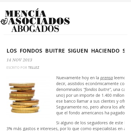
LOS FONDOS BUITRE SIGUEN HACIENDO SU
14
NOV
2013
ESCRITO POR
TELLEZ
Nuevamente hoy en la
prensa
leemos ot
decir, asistidos económicamente con el
denominados
“fondos buitre”
,
una carte
uno) por un importe de 1.400 millones d
ese banco llamar a sus clientes y ofrec
Seguramente no, pero ahora los afecta
que el fondo americanos ha pagado, es
Si alguno de los seguidores de este blo
3% más gastos e intereses, por lo que como especialistas en a