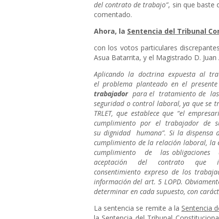
del contrato de trabajo”
, sin que baste
comentado.
Ahora, la
Sentencia del Tribunal Co
con los votos particulares discrepante
Asua Batarrita, y el Magistrado D. Juan 
Aplicando la doctrina expuesta al trat
el problema planteado en el present
trabajador
para el tratamiento de las
seguridad o control laboral, ya que se t
TRLET, que establece que
“el empresa
cumplimiento por el trabajador de su
su dignidad humana”. Si la dispensa de
cumplimiento de la relación laboral, la
cumplimiento de las obligaciones
aceptación del contrato que implic
consentimiento expreso de los trabaja
información del art. 5 LOPD. Obviamente,
determinar en cada supuesto, con carácte
La sentencia se remite a la
Sentencia 
la
Sentencia del Tribunal Constitucion