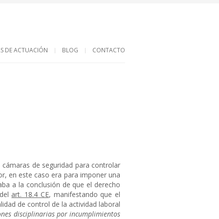
S DE ACTUACIÓN
BLOG
CONTACTO
as cámaras de seguridad para controlar
or, en este caso era para imponer una
gaba a la conclusión de que el derecho
del
art. 18.4 CE
, manifestando que el
idad de control de la actividad laboral
ones disciplinarias por incumplimientos