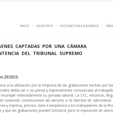
INICIO
NOSOTROS
RAZONES PARA ELEGIRNOS
ÁREA
GENES CAPTADAS POR UNA CÁMARA
ENTENCIA DEL TRIBUNAL SUPREMO
mo 29/2013
,
 era si la utilización por la empresa de las grabaciones hechas por l
borales debía ser o no previa y expresamente comunicada al trabajad
r incumplir reiteradamente su jornada laboral. La STC, entonces, lle
el contenido constitucional del derecho a la libertad de informática
 y expresa, precisa, clara e inequívoca a los trabajadores de la final
da y que las grabaciones pueden
“utilizarse para la imposición de sanci