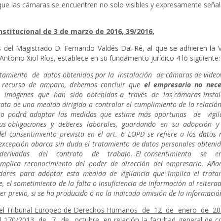
 que las cámaras se encuentren no solo visibles y expresamente seña
nstitucional de 3 de marzo de 2016, 39/2016
,
s del Magistrado D. Fernando Valdés Dal-Ré, al que se adhieren la V
Antonio Xiol Ríos, establece en su fundamento jurídico 4 lo siguiente:
amiento de datos obtenidos por la instalación de cámaras de videovig
e recurso de amparo, debemos concluir que
el empresario no nece
 imágenes que han sido obtenidas a través de las cámaras instalad
rata de una medida dirigida a controlar el cumplimiento de la relación
rio podrá adoptar las medidas que estime más oportunas de vigi
s obligaciones y deberes laborales, guardando en su adopción y a
l consentimiento prevista en el art. 6 LOPD se refiere a los datos 
 excepción abarca sin duda el tratamiento de datos personales obtenid
 derivadas del contrato de trabajo. El consentimiento se
a reconocimiento del poder de dirección del empresario. Añad
dores para adoptar esta medida de vigilancia que implica el tratam
 el sometimiento de la falta o insuficiencia de información al reitera
r previo, si se ha producido o no la indicada omisión de la informació
del Tribunal Europeo de Derechos Humanos de 12 de enero de 20
al 170/2013
, de 7 de octubre, en relación la facultad general de con