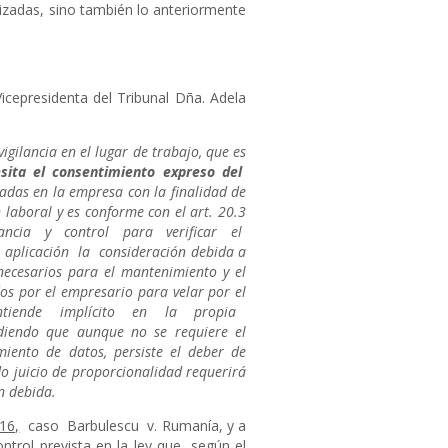
lizadas, sino también lo anteriormente
icepresidenta del Tribunal Dña. Adela
ilancia en el lugar de trabajo, que es
sita el consentimiento expreso del
as en la empresa con la finalidad de
 laboral y es conforme con el art. 20.3
lancia y control para verificar el
plicación la consideración debida a
necesarios para el mantenimiento y el
os por el empresario para velar por el
 entiende implícito en la propia
iendo que aunque no se requiere el
iento de datos, persiste el deber de
do juicio de proporcionalidad requerirá
n debida.
16,
caso Barbulescu v. Rumanía, y a
trol prevista en la ley que, según el