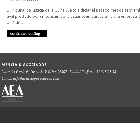
El Tribunal de Justicia de la UE ha vuelto a dictar el pasado mes de sept
aval prestado por un consumidor y usuario, un particular, a una empresa e
de 2 de…
Continue reading →
MENCÍA & ASOCIADOS
Plaza del Conde de Casal, 8, 3º Dcha. 28007 - Madrid. Teléfono: 91.513.03.38
E-mail:
info@menciayasociados.com