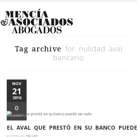
for nulidad aval
Tag archive
bancario
NOV
21
2016
0
COMMENTS
EL AVAL QUE PRESTÓ EN SU BANCO PUED
POSTED BY
TELLEZ