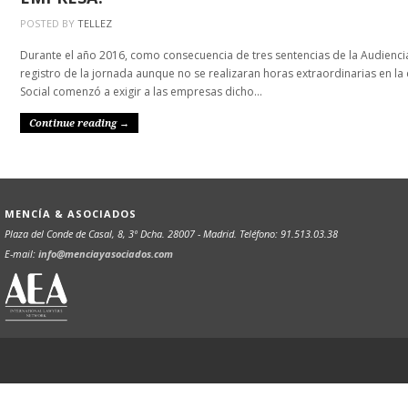
POSTED BY
TELLEZ
Durante el año 2016, como consecuencia de tres sentencias de la Audiencia
registro de la jornada aunque no se realizaran horas extraordinarias en l
Social comenzó a exigir a las empresas dicho…
Continue reading →
MENCÍA & ASOCIADOS
Plaza del Conde de Casal, 8, 3º Dcha. 28007 - Madrid. Teléfono: 91.513.03.38
E-mail:
info@menciayasociados.com